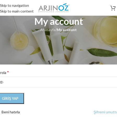
Skip to navigation
Skip to main content
My account
Anasayfa
/
My account
iriş Yap
*
llanıcı adı veya e-posta adresi
*
rola
GIRIŞ YAP
Beni hatırla
Şifremi umut